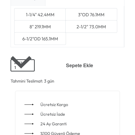
1-1/4" 42.4MM
3"OD 76.1MM
8" 219.1MM
2-1/2" 73.0MM
6-1/2"OD 165.1MM
ADET
Sepete Ekle
Tahmini Teslimat:
3 gün
Ücretsiz Kargo
Ücretsiz İade
24 Ay Garanti
%100 Güvenli Ödeme